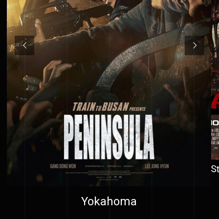
S
Yokahoma